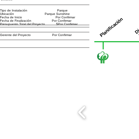
Tipo de Instalación Parque
Ubicación Parque Sunshine
Fecha de Inicio Por Confirmar
Planificación
Fecha de Finalización Por Confirmar
Di
Presupuesto Total del Proyecto $Por Confirmar
D
Gerente del Proyecto Por Confirmar