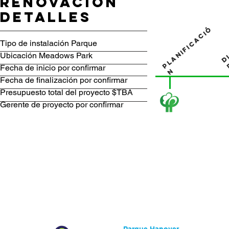
Renovación
Detalles
P
l
a
n
i
f
i
c
a
c
i
ó
D
Tipo de instalación Parque
Ubicación Meadows Park
Fecha de inicio por confirmar
n
Fecha de finalización por confirmar
Presupuesto total del proyecto $TBA
Gerente de proyecto por confirmar